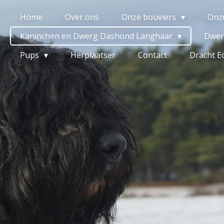
Home
Over ons
Onze bouviers
Onz
Kaninchen en Dwerg Dashond Langhaar
Dwer
Pups
Herplaatser
Contact
Dracht E