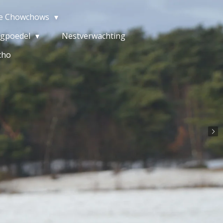
e Chowchows
gpoedel
Nestverwachting
cho