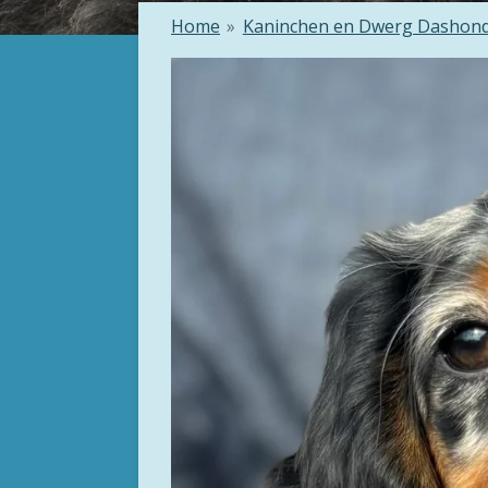
Home
»
Kaninchen en Dwerg Dashon