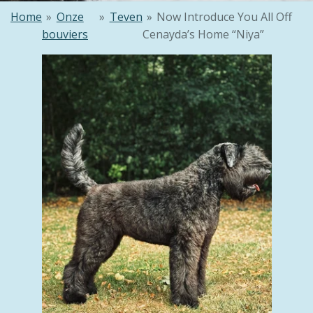
Home
»
Onze
»
Teven
»
Now Introduce You All Off
bouviers
Cenayda’s Home “Niya”