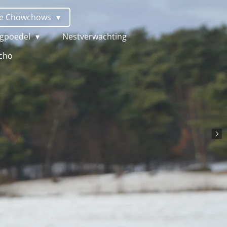
e Chowchows
gpoedel
Nestverwachting
cho