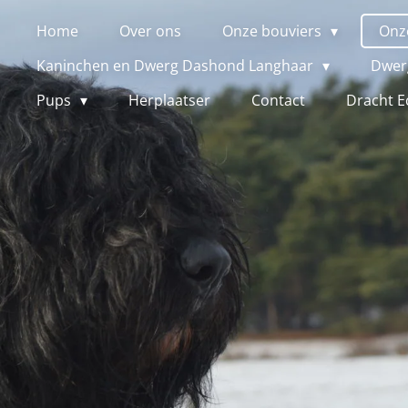
Home
Over ons
Onze bouviers
Onz
Kaninchen en Dwerg Dashond Langhaar
Dwer
Pups
Herplaatser
Contact
Dracht E