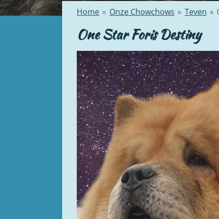
Home
»
Onze Chowchows
»
Teven
»
One Star Foris Destiny