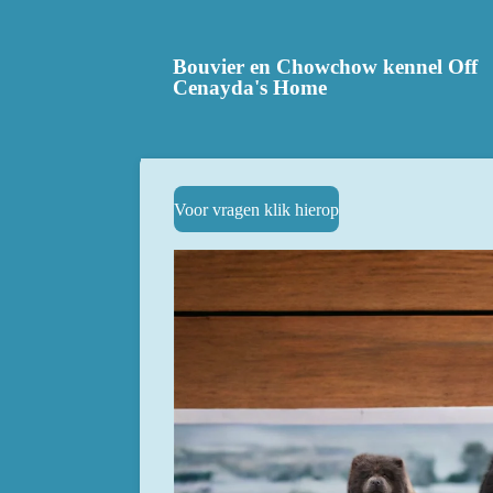
Ga
direct
Bouvier en Chowchow kennel Off
naar
Cenayda's Home
de
hoofdinhoud
Voor vragen klik hierop