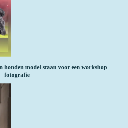
A
p
p
n honden model staan voor een workshop
fotografie