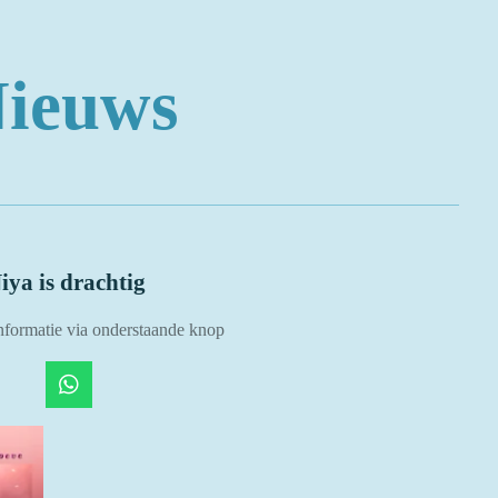
ieuws
iya is drachtig
nformatie via onderstaande knop
W
h
a
t
s