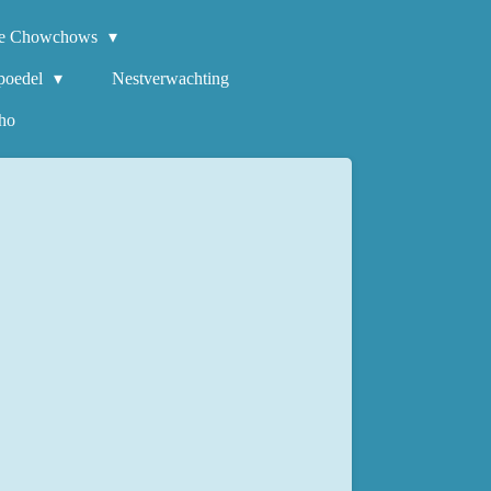
e Chowchows
poedel
Nestverwachting
ho