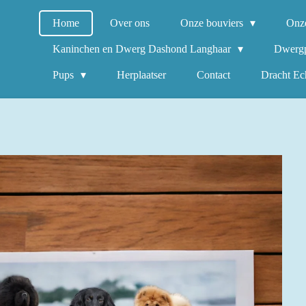
Home
Over ons
Onze bouviers
Onz
Kaninchen en Dwerg Dashond Langhaar
Dwerg
Pups
Herplaatser
Contact
Dracht Ec